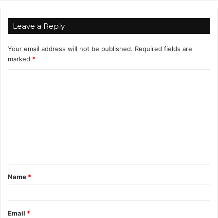
Leave a Reply
Your email address will not be published.
Required fields are
marked
*
C
o
m
m
e
n
t
Name
*
*
Email
*