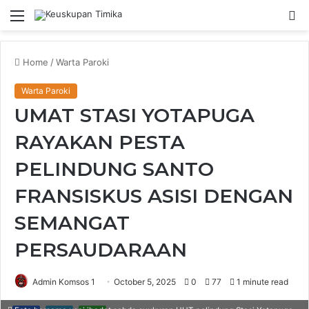
Menu
S
fo
Home
/
Warta Paroki
Warta Paroki
UMAT STASI YOTAPUGA
RAYAKAN PESTA
PELINDUNG SANTO
FRANSISKUS ASISI DENGAN
SEMANGAT
PERSAUDARAAN
Admin Komsos 1
October 5, 2025
0
77
1 minute read
Facebook
Twitter
WhatsApp