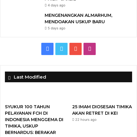
4 days ago
MENGENANGKAN ALMARHUM,
MENDOAKAN USKUP BARU
5 days ago
F
T
Y
I
a
w
o
n
c
i
u
s
Last Modified
e
t
T
t
b
t
u
a
SYUKUR 100 TAHUN
25 IMAM DIOSESAN TIMIKA
o
e
b
g
PELAYANAN FCH DI
AKAN RETRET DI KEI
INDONESIA MENGGEMA DI
22 hours ago
o
r
e
r
TIMIKA, USKUP
BERNARDUS: BERAKAR
k
a