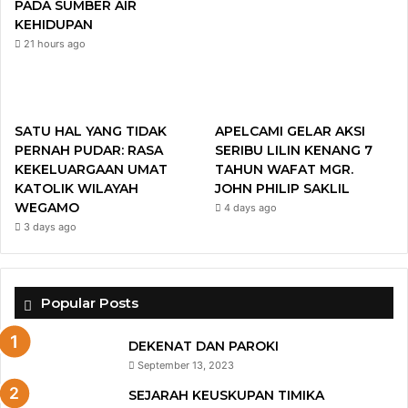
PADA SUMBER AIR
KEHIDUPAN
m
21 hours ago
SATU HAL YANG TIDAK
APELCAMI GELAR AKSI
PERNAH PUDAR: RASA
SERIBU LILIN KENANG 7
KEKELUARGAAN UMAT
TAHUN WAFAT MGR.
KATOLIK WILAYAH
JOHN PHILIP SAKLIL
WEGAMO
4 days ago
3 days ago
Popular Posts
DEKENAT DAN PAROKI
September 13, 2023
SEJARAH KEUSKUPAN TIMIKA