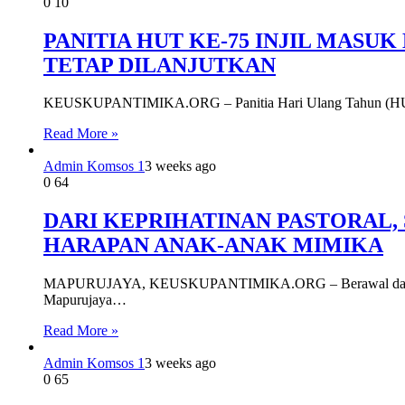
0
10
PANITIA HUT KE-75 INJIL MAS
TETAP DILANJUTKAN
KEUSKUPANTIMIKA.ORG – Panitia Hari Ulang Tahun (HUT) k
Read More »
Admin Komsos 1
3 weeks ago
0
64
DARI KEPRIHATINAN PASTORAL
HARAPAN ANAK-ANAK MIMIKA
‎MAPURUJAYA, KEUSKUPANTIMIKA.ORG – Berawal dari kepri
Mapurujaya…
Read More »
Admin Komsos 1
3 weeks ago
0
65