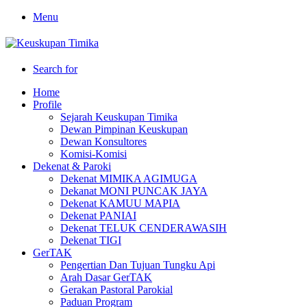
Menu
Search for
Home
Profile
Sejarah Keuskupan Timika
Dewan Pimpinan Keuskupan
Dewan Konsultores
Komisi-Komisi
Dekenat & Paroki
Dekenat MIMIKA AGIMUGA
Dekanat MONI PUNCAK JAYA
Dekenat KAMUU MAPIA
Dekenat PANIAI
Dekenat TELUK CENDERAWASIH
Dekenat TIGI
GerTAK
Pengertian Dan Tujuan Tungku Api
Arah Dasar GerTAK
Gerakan Pastoral Parokial
Paduan Program