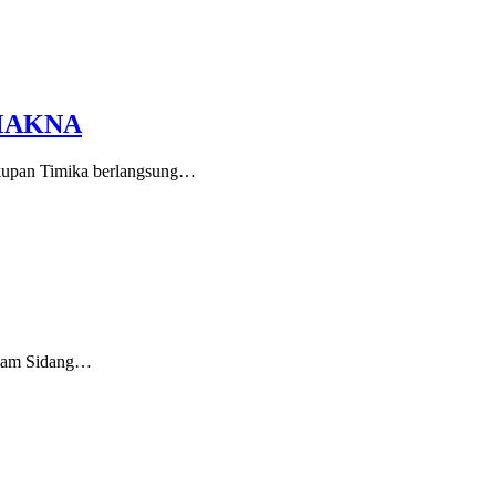
 MAKNA
kupan Timika berlangsung…
alam Sidang…