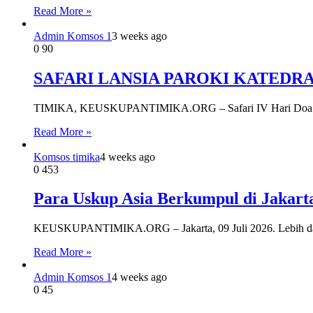
Read More »
Admin Komsos 1
3 weeks ago
0
90
SAFARI LANSIA PAROKI KATEDR
TIMIKA, KEUSKUPANTIMIKA.ORG – Safari IV Hari Doa Kakek
Read More »
Komsos timika
4 weeks ago
0
453
Para Uskup Asia Berkumpul di Jakart
KEUSKUPANTIMIKA.ORG – Jakarta, 09 Juli 2026. Lebih dari 1
Read More »
Admin Komsos 1
4 weeks ago
0
45