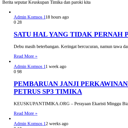
Berita seputar Keuskupan Timika dan paroki kita
Admin Komsos 1
18 hours ago
0
28
SATU HAL YANG TIDAK PERNAH
Debu masih beterbangan. Keringat bercucuran, namun tawa da
Read More »
Admin Komsos 1
1 week ago
0
98
PEMBARUAN JANJI PERKAWINAN 
PETRUS SP3 TIMIKA
KEUSKUPANTIMIKA.ORG – Perayaan Ekaristi Minggu Biasa ke
Read More »
Admin Komsos 1
2 weeks ago