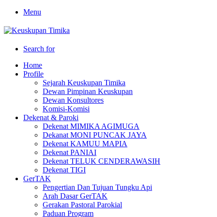
Menu
Search for
Home
Profile
Sejarah Keuskupan Timika
Dewan Pimpinan Keuskupan
Dewan Konsultores
Komisi-Komisi
Dekenat & Paroki
Dekenat MIMIKA AGIMUGA
Dekanat MONI PUNCAK JAYA
Dekenat KAMUU MAPIA
Dekenat PANIAI
Dekenat TELUK CENDERAWASIH
Dekenat TIGI
GerTAK
Pengertian Dan Tujuan Tungku Api
Arah Dasar GerTAK
Gerakan Pastoral Parokial
Paduan Program