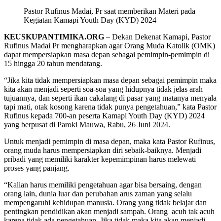
Pastor Rufinus Madai, Pr saat memberikan Materi pada
Kegiatan Kamapi Youth Day (KYD) 2024
KEUSKUPANTIMIKA.ORG
– Dekan Dekenat Kamapi, Pastor
Rufinus Madai Pr mengharapkan agar Orang Muda Katolik (OMK)
dapat mempersiapkan masa depan sebagai pemimpin-pemimpin di
15 hingga 20 tahun mendatang.
“Jika kita tidak mempersiapkan masa depan sebagai pemimpin maka
kita akan menjadi seperti soa-soa yang hidupnya tidak jelas arah
tujuannya, dan seperti ikan cakalang di pasar yang matanya menyala
tapi mati, otak kosong karena tidak punya pengetahuan,” kata Pastor
Rufinus kepada 700-an peserta Kamapi Youth Day (KYD) 2024
yang berpusat di Paroki Mauwa, Rabu, 26 Juni 2024.
Untuk menjadi pemimpin di masa depan, maka kata Pastor Rufinus,
orang muda harus mempersiapkan diri sebaik-baiknya. Menjadi
pribadi yang memiliki karakter kepemimpinan harus melewati
proses yang panjang.
“Kalian harus memiliki pengetahuan agar bisa bersaing, dengan
orang lain, dunia luar dan perubahan arus zaman yang selalu
mempengaruhi kehidupan manusia. Orang yang tidak belajar dan
pentingkan pendidikan akan menjadi sampah. Orang acuh tak acuh
karena tidak ada pengetahuan. Jika tidak maka kita akan menjadi