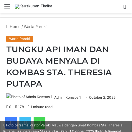
Menu
S
fo
Home
/
Warta Paroki
Warta Paroki
TUNGKU API IMAN DAN
BUDAYA MENYALA DI
KOMBAS STA. THERESIA
PUTAPA
Admin Komsos 1
October 2, 2025
0
178
1 minute read
Facebook
Twitter
WhatsApp
Foto bersama Pastor Paroki Mauwa dengan umat Kombas Sta. Theresia
Putapa usai perayaan Misa Kudus, Rabu 1 Oktober 2025 (Foto: Istimewa)