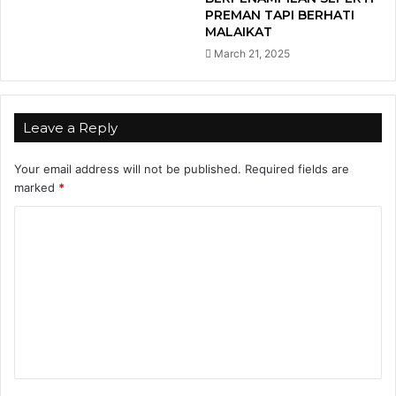
PREMAN TAPI BERHATI
MALAIKAT
March 21, 2025
Leave a Reply
Your email address will not be published.
Required fields are
marked
*
C
o
m
m
e
n
t