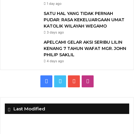
1 day ago
SATU HAL YANG TIDAK PERNAH
PUDAR: RASA KEKELUARGAAN UMAT
KATOLIK WILAYAH WEGAMO
3 days ago
APELCAMI GELAR AKSI SERIBU LILIN
KENANG 7 TAHUN WAFAT MGR. JOHN
PHILIP SAKLIL
4 days ago
F
T
Y
I
a
w
o
n
c
i
u
s
Last Modified
e
t
T
t
b
t
u
a