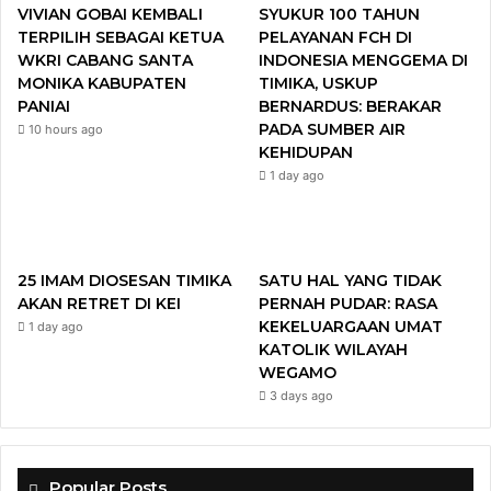
VIVIAN GOBAI KEMBALI
SYUKUR 100 TAHUN
o
e
b
g
TERPILIH SEBAGAI KETUA
PELAYANAN FCH DI
WKRI CABANG SANTA
INDONESIA MENGGEMA DI
o
r
e
r
MONIKA KABUPATEN
TIMIKA, USKUP
PANIAI
BERNARDUS: BERAKAR
k
a
PADA SUMBER AIR
10 hours ago
KEHIDUPAN
m
1 day ago
25 IMAM DIOSESAN TIMIKA
SATU HAL YANG TIDAK
AKAN RETRET DI KEI
PERNAH PUDAR: RASA
KEKELUARGAAN UMAT
1 day ago
KATOLIK WILAYAH
WEGAMO
3 days ago
Popular Posts