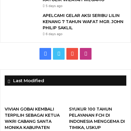
5 days ago
APELCAMI GELAR AKSI SERIBU LILIN
KENANG 7 TAHUN WAFAT MGR. JOHN
PHILIP SAKLIL
6 days ago
F
T
Y
I
a
w
o
n
c
i
u
s
Last Modified
e
t
T
t
b
t
u
a
VIVIAN GOBAI KEMBALI
SYUKUR 100 TAHUN
o
e
b
g
TERPILIH SEBAGAI KETUA
PELAYANAN FCH DI
WKRI CABANG SANTA
INDONESIA MENGGEMA DI
o
r
e
r
MONIKA KABUPATEN
TIMIKA, USKUP