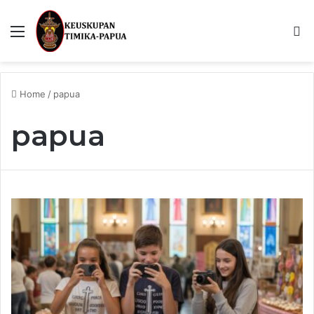
Menu
S
fo
Home
/
papua
papua