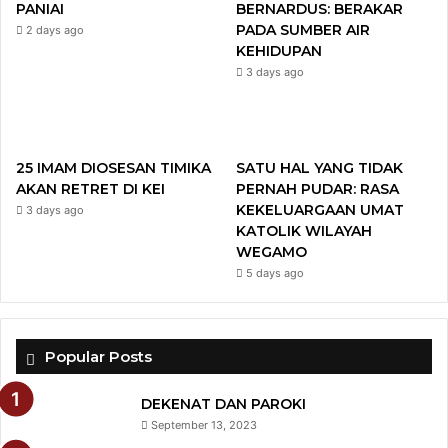
PANIAI
BERNARDUS: BERAKAR
k
a
PADA SUMBER AIR
2 days ago
KEHIDUPAN
m
3 days ago
25 IMAM DIOSESAN TIMIKA
SATU HAL YANG TIDAK
AKAN RETRET DI KEI
PERNAH PUDAR: RASA
KEKELUARGAAN UMAT
3 days ago
KATOLIK WILAYAH
WEGAMO
5 days ago
Popular Posts
DEKENAT DAN PAROKI
September 13, 2023