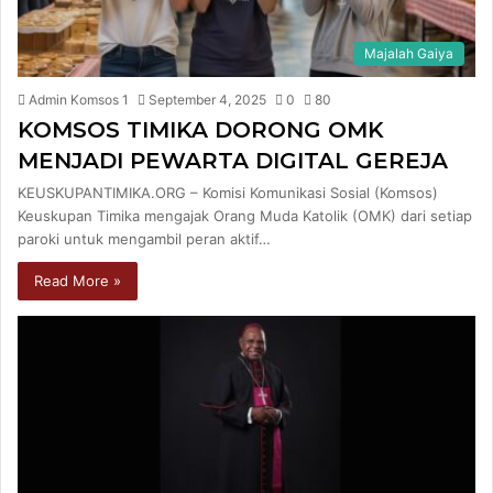
Majalah Gaiya
Admin Komsos 1
September 4, 2025
0
80
KOMSOS TIMIKA DORONG OMK
MENJADI PEWARTA DIGITAL GEREJA
KEUSKUPANTIMIKA.ORG – Komisi Komunikasi Sosial (Komsos)
Keuskupan Timika mengajak Orang Muda Katolik (OMK) dari setiap
paroki untuk mengambil peran aktif…
Read More »