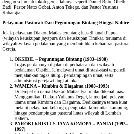
dengan sejumlah tokoh gereja lainnya seperti Daniel Butu, Obeth
Badi, Pastor Natto Gobai, Anton Tekege, dan Pastor Yustinus
Rahangiar.
Pelayanan Pastoral: Dari Pegunungan Bintang Hingga Nabire
Jejak pelayanan Diakon Matias terentang luas di tanah Papua
(wilayah keuskupan jayapura dan keuskupan Timika), terutama di
wilayah-wilayah pedalaman yang membutuhkan kehadiran pastoral
Gereja.
OKSIBIL – Pegunungan Bintang (1983–1988)
Tugas perdananya dijalani di perbatasan dan wilayah
pedalaman Oksibil. Ia melayani umat di stasi-stasi terpencil,
menjalankan tugas liturgi, pendampingan umat, serta
administrasi gerejawi tingkat lokal.
WAMENA – Kimbim & Elagaima (1988–1993)
Di tempat ini nama Diakon Matias Iyai mulai dikenal luas.
Menggantikan Diakon Yulianus Degei, ia menjadi pelayan
utama umat Kimbim dan Elagaima. Dedikasinya terasa kuat
melalui pelayanan keluarga, penguatan komunitas kampung,
hingga pendampingan pastoral lintas wilayah di Lembah
Baliem.
PAROKI KRISTUS JAYA KOMOPA – PANIAI (1993–
1997)