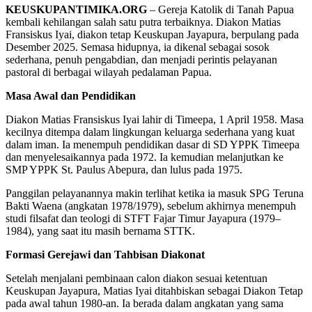
KEUSKUPANTIMIKA.ORG
– Gereja Katolik di Tanah Papua
kembali kehilangan salah satu putra terbaiknya. Diakon Matias
Fransiskus Iyai, diakon tetap Keuskupan Jayapura, berpulang pada
Desember 2025. Semasa hidupnya, ia dikenal sebagai sosok
sederhana, penuh pengabdian, dan menjadi perintis pelayanan
pastoral di berbagai wilayah pedalaman Papua.
Masa Awal dan Pendidikan
Diakon Matias Fransiskus Iyai lahir di Timeepa, 1 April 1958. Masa
kecilnya ditempa dalam lingkungan keluarga sederhana yang kuat
dalam iman. Ia menempuh pendidikan dasar di SD YPPK Timeepa
dan menyelesaikannya pada 1972. Ia kemudian melanjutkan ke
SMP YPPK St. Paulus Abepura, dan lulus pada 1975.
Panggilan pelayanannya makin terlihat ketika ia masuk SPG Teruna
Bakti Waena (angkatan 1978/1979), sebelum akhirnya menempuh
studi filsafat dan teologi di STFT Fajar Timur Jayapura (1979–
1984), yang saat itu masih bernama STTK.
Formasi Gerejawi dan Tahbisan Diakonat
Setelah menjalani pembinaan calon diakon sesuai ketentuan
Keuskupan Jayapura, Matias Iyai ditahbiskan sebagai Diakon Tetap
pada awal tahun 1980-an. Ia berada dalam angkatan yang sama