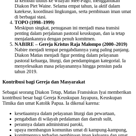
Ia kembali diutus ke wilayah Mee-Pago, menggantikan
Diakon Piet Waine. Selama empat tahun, ia aktif dalam
katekese, koordinasi lingkungan, serta pembinaan iman umat
di berbagai stasi.
TOPO (1998–1999)
Meskipun singkat, penugasan ini menjadi masa transisi
penting dalam perjalanan pastoral keuskupan, dan ia tetap
menjalankannya dengan penuh komitmen.
NABIRE – Gereja Kristus Raja Malompo (2000–2019)
Nabire menjadi tempat pengabdiannya yang paling panjang.
Diakon Matias menjadi figur penting dalam pelayanan
pastoral keluarga, liturgi, dan pendampingan kategorial. Ia
menyelesaikan masa pelayanannya hingga pensiun pada
tahun 2019.
Kontribusi bagi Gereja dan Masyarakat
Sebagai seorang Diakon Tetap, Matias Fransiskus Iyai memberikan
kontribusi besar bagi Gereja Keuskupan Jayapura, Keuskupan
Timika dan umat Katolik Papua. Ia dikenal karena:
kesetiaannya dalam pelayanan liturgi dan pewartaan,
pengabdian di wilayah pedalaman dan daerah sulit,
perannya dalam administrasi paroki,
upaya membangun komunitas umat di kampung-kampung,
komitmennya terhadap pembinaan iman keluarga dan umat