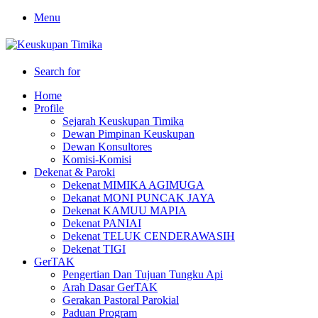
Menu
Search for
Home
Profile
Sejarah Keuskupan Timika
Dewan Pimpinan Keuskupan
Dewan Konsultores
Komisi-Komisi
Dekenat & Paroki
Dekenat MIMIKA AGIMUGA
Dekanat MONI PUNCAK JAYA
Dekenat KAMUU MAPIA
Dekenat PANIAI
Dekenat TELUK CENDERAWASIH
Dekenat TIGI
GerTAK
Pengertian Dan Tujuan Tungku Api
Arah Dasar GerTAK
Gerakan Pastoral Parokial
Paduan Program