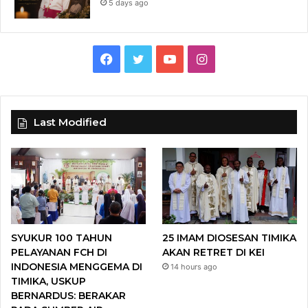
5 days ago
F
T
Y
I
a
w
o
n
c
i
u
s
Last Modified
e
t
T
t
b
t
u
a
o
e
b
g
o
r
e
r
SYUKUR 100 TAHUN
25 IMAM DIOSESAN TIMIKA
k
a
PELAYANAN FCH DI
AKAN RETRET DI KEI
INDONESIA MENGGEMA DI
14 hours ago
m
TIMIKA, USKUP
BERNARDUS: BERAKAR