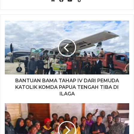
i
W
F
Y
k
e
a
o
T
b
c
u
o
s
e
T
k
i
b
u
t
o
b
e
o
e
k
BANTUAN BAMA TAHAP IV DARI PEMUDA
KATOLIK KOMDA PAPUA TENGAH TIBA DI
ILAGA