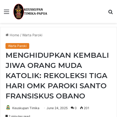
Menu
S
fo
Home
/
Warta Paroki
Warta Paroki
MENGHIDUPKAN KEMBALI
JIWA ORANG MUDA
KATOLIK: REKOLEKSI TIGA
HARI OMK PAROKI SANTO
FRANSISKUS OBANO
Keuskupan Timika
June 24, 2025
0
201
2 minutes read