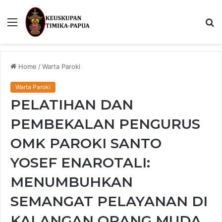
Menu
S
fo
Home
/
Warta Paroki
Warta Paroki
PELATIHAN DAN
PEMBEKALAN PENGURUS
OMK PAROKI SANTO
YOSEF ENAROTALI:
MENUMBUHKAN
SEMANGAT PELAYANAN DI
KALANGAN ORANG MUDA