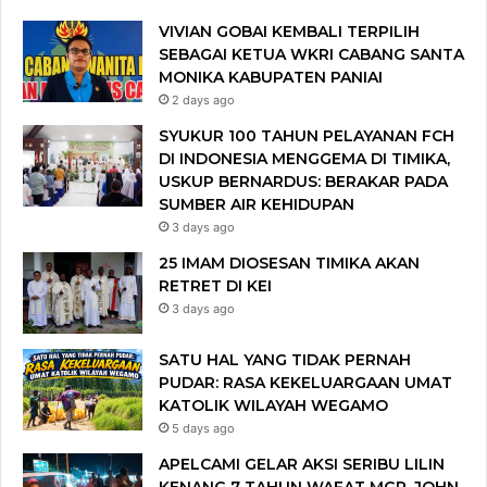
VIVIAN GOBAI KEMBALI TERPILIH
SEBAGAI KETUA WKRI CABANG SANTA
MONIKA KABUPATEN PANIAI
2 days ago
SYUKUR 100 TAHUN PELAYANAN FCH
DI INDONESIA MENGGEMA DI TIMIKA,
USKUP BERNARDUS: BERAKAR PADA
SUMBER AIR KEHIDUPAN
3 days ago
25 IMAM DIOSESAN TIMIKA AKAN
RETRET DI KEI
3 days ago
SATU HAL YANG TIDAK PERNAH
PUDAR: RASA KEKELUARGAAN UMAT
KATOLIK WILAYAH WEGAMO
5 days ago
APELCAMI GELAR AKSI SERIBU LILIN
KENANG 7 TAHUN WAFAT MGR. JOHN