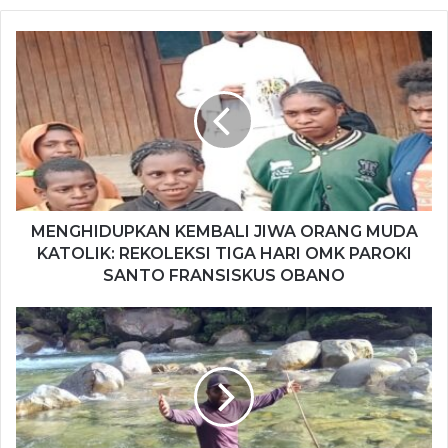
k
e
a
o
T
b
c
u
o
s
e
T
k
i
b
u
t
o
b
e
o
e
k
MENGHIDUPKAN KEMBALI JIWA ORANG MUDA
KATOLIK: REKOLEKSI TIGA HARI OMK PAROKI
SANTO FRANSISKUS OBANO