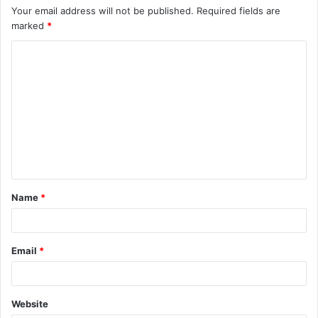
Your email address will not be published.
Required fields are
marked
*
C
o
m
m
e
n
t
Name
*
*
Email
*
Website