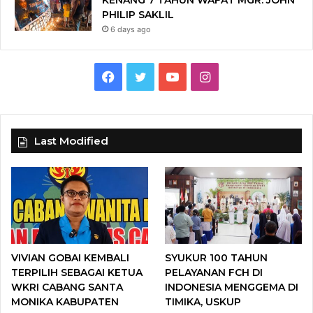
PHILIP SAKLIL
6 days ago
F
T
Y
I
a
w
o
n
c
i
u
s
Last Modified
e
t
T
t
b
t
u
a
o
e
b
g
o
r
e
r
VIVIAN GOBAI KEMBALI
SYUKUR 100 TAHUN
k
a
TERPILIH SEBAGAI KETUA
PELAYANAN FCH DI
WKRI CABANG SANTA
INDONESIA MENGGEMA DI
m
MONIKA KABUPATEN
TIMIKA, USKUP