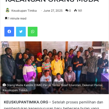
Keuskupan Timika
June 27, 2025
0
161
1 minute read
Facebook
Twitter
WhatsApp
Orang Muda Katolik (OMK) Paroki Santo Yosef Enarotali, Dekenat Paniai,
Keuskupan Timika.
KEUSKUPANTIMIKA.ORG
– Setelah proses pemilihan dan
pembentukan kepengurusan baru beberapa bulan yang