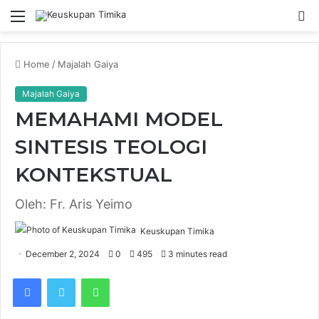
Menu
S
fo
Home
/
Majalah Gaiya
Majalah Gaiya
MEMAHAMI MODEL
SINTESIS TEOLOGI
KONTEKSTUAL
Oleh: Fr. Aris Yeimo
Keuskupan Timika
December 2, 2024
0
495
3 minutes read
Facebook
Twitter
WhatsApp