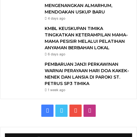
MENGENANGKAN ALMARHUM,
MENDOAKAN USKUP BARU
4 days ago
KMBL KEUSKUPAN TIMIKA
TINGKATKAN KETERAMPILAN MAMA-
MAMA PESISIR MELALUI PELATIHAN
ANYAMAN BERBAHAN LOKAL
6 days ago
PEMBARUAN JANJI PERKAWINAN
WARNAI PERAYAAN HARI DOA KAKEK-
NENEK DAN LANSIA DI PAROKI ST.
PETRUS SP3 TIMIKA
1 week ago
F
T
Y
I
a
w
o
n
c
i
u
s