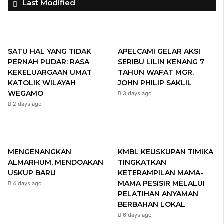
Last Modified
e
t
T
t
b
t
u
a
SATU HAL YANG TIDAK
APELCAMI GELAR AKSI
o
e
b
g
PERNAH PUDAR: RASA
SERIBU LILIN KENANG 7
KEKELUARGAAN UMAT
TAHUN WAFAT MGR.
o
r
e
r
KATOLIK WILAYAH
JOHN PHILIP SAKLIL
WEGAMO
3 days ago
k
a
2 days ago
m
MENGENANGKAN
KMBL KEUSKUPAN TIMIKA
ALMARHUM, MENDOAKAN
TINGKATKAN
USKUP BARU
KETERAMPILAN MAMA-
MAMA PESISIR MELALUI
4 days ago
PELATIHAN ANYAMAN
BERBAHAN LOKAL
6 days ago