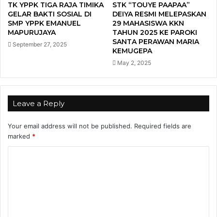
TK YPPK TIGA RAJA TIMIKA
STK “TOUYE PAAPAA”
GELAR BAKTI SOSIAL DI
DEIYA RESMI MELEPASKAN
SMP YPPK EMANUEL
29 MAHASISWA KKN
MAPURUJAYA
TAHUN 2025 KE PAROKI
SANTA PERAWAN MARIA
September 27, 2025
KEMUGEPA
May 2, 2025
Leave a Reply
Your email address will not be published.
Required fields are
marked
*
C
o
m
m
e