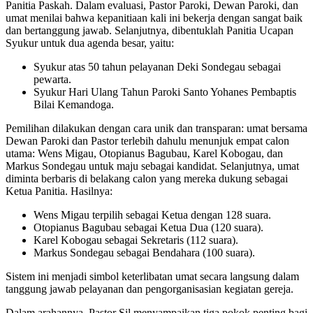
Panitia Paskah. Dalam evaluasi, Pastor Paroki, Dewan Paroki, dan
umat menilai bahwa kepanitiaan kali ini bekerja dengan sangat baik
dan bertanggung jawab. Selanjutnya, dibentuklah Panitia Ucapan
Syukur untuk dua agenda besar, yaitu:
Syukur atas 50 tahun pelayanan Deki Sondegau sebagai
pewarta.
Syukur Hari Ulang Tahun Paroki Santo Yohanes Pembaptis
Bilai Kemandoga.
Pemilihan dilakukan dengan cara unik dan transparan: umat bersama
Dewan Paroki dan Pastor terlebih dahulu menunjuk empat calon
utama: Wens Migau, Otopianus Bagubau, Karel Kobogau, dan
Markus Sondegau untuk maju sebagai kandidat. Selanjutnya, umat
diminta berbaris di belakang calon yang mereka dukung sebagai
Ketua Panitia. Hasilnya:
Wens Migau terpilih sebagai Ketua dengan 128 suara.
Otopianus Bagubau sebagai Ketua Dua (120 suara).
Karel Kobogau sebagai Sekretaris (112 suara).
Markus Sondegau sebagai Bendahara (100 suara).
Sistem ini menjadi simbol keterlibatan umat secara langsung dalam
tanggung jawab pelayanan dan pengorganisasian kegiatan gereja.
Dalam arahannya, Pastor Sil menyampaikan tiga pokok penting bagi