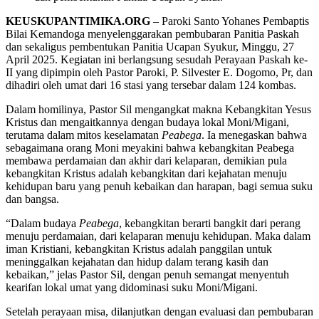
KEUSKUPANTIMIKA.ORG
– Paroki Santo Yohanes Pembaptis
Bilai Kemandoga menyelenggarakan pembubaran Panitia Paskah
dan sekaligus pembentukan Panitia Ucapan Syukur, Minggu, 27
April 2025. Kegiatan ini berlangsung sesudah Perayaan Paskah ke-
II yang dipimpin oleh Pastor Paroki, P. Silvester E. Dogomo, Pr, dan
dihadiri oleh umat dari 16 stasi yang tersebar dalam 124 kombas.
Dalam homilinya, Pastor Sil mengangkat makna Kebangkitan Yesus
Kristus dan mengaitkannya dengan budaya lokal Moni/Migani,
terutama dalam mitos keselamatan
Peabega
. Ia menegaskan bahwa
sebagaimana orang Moni meyakini bahwa kebangkitan Peabega
membawa perdamaian dan akhir dari kelaparan, demikian pula
kebangkitan Kristus adalah kebangkitan dari kejahatan menuju
kehidupan baru yang penuh kebaikan dan harapan, bagi semua suku
dan bangsa.
“Dalam budaya
Peabega
, kebangkitan berarti bangkit dari perang
menuju perdamaian, dari kelaparan menuju kehidupan. Maka dalam
iman Kristiani, kebangkitan Kristus adalah panggilan untuk
meninggalkan kejahatan dan hidup dalam terang kasih dan
kebaikan,” jelas Pastor Sil, dengan penuh semangat menyentuh
kearifan lokal umat yang didominasi suku Moni/Migani.
Setelah perayaan misa, dilanjutkan dengan evaluasi dan pembubaran