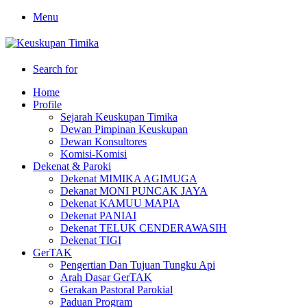
Menu
Search for
Home
Profile
Sejarah Keuskupan Timika
Dewan Pimpinan Keuskupan
Dewan Konsultores
Komisi-Komisi
Dekenat & Paroki
Dekenat MIMIKA AGIMUGA
Dekanat MONI PUNCAK JAYA
Dekenat KAMUU MAPIA
Dekenat PANIAI
Dekenat TELUK CENDERAWASIH
Dekenat TIGI
GerTAK
Pengertian Dan Tujuan Tungku Api
Arah Dasar GerTAK
Gerakan Pastoral Parokial
Paduan Program