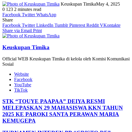
Keuskupan Timika
May 4, 2025
0
123
2 minutes read
Facebook
Twitter
WhatsApp
Share
Facebook
Twitter
LinkedIn
Tumblr
Pinterest
Reddit
VKontakte
Share via Email
Print
Keuskupan Timika
Official WEB Keuskupan Timika di kelola oleh Komisi Komunikasi
Sosial
Website
Facebook
YouTube
TikTok
STK “TOUYE PAAPAA” DEIYA RESMI
MELEPASKAN 29 MAHASISWA KKN TAHUN
2025 KE PAROKI SANTA PERAWAN MARIA
KEMUGEPA