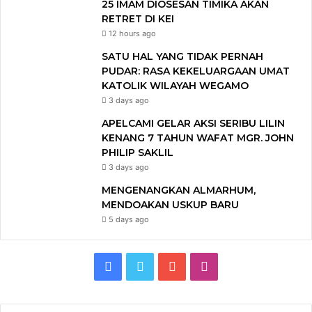
25 IMAM DIOSESAN TIMIKA AKAN
RETRET DI KEI
12 hours ago
SATU HAL YANG TIDAK PERNAH
PUDAR: RASA KEKELUARGAAN UMAT
KATOLIK WILAYAH WEGAMO
3 days ago
APELCAMI GELAR AKSI SERIBU LILIN
KENANG 7 TAHUN WAFAT MGR. JOHN
PHILIP SAKLIL
3 days ago
MENGENANGKAN ALMARHUM,
MENDOAKAN USKUP BARU
5 days ago
F
T
Y
I
a
w
o
n