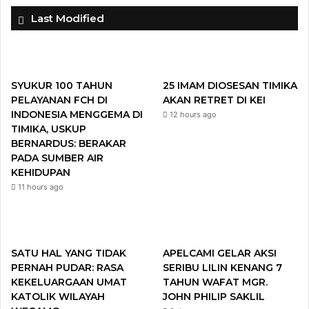
c
i
u
s
Last Modified
e
t
T
t
b
t
u
a
SYUKUR 100 TAHUN
25 IMAM DIOSESAN TIMIKA
o
e
b
g
PELAYANAN FCH DI
AKAN RETRET DI KEI
INDONESIA MENGGEMA DI
12 hours ago
o
r
e
r
TIMIKA, USKUP
BERNARDUS: BERAKAR
k
a
PADA SUMBER AIR
KEHIDUPAN
m
11 hours ago
SATU HAL YANG TIDAK
APELCAMI GELAR AKSI
PERNAH PUDAR: RASA
SERIBU LILIN KENANG 7
KEKELUARGAAN UMAT
TAHUN WAFAT MGR.
KATOLIK WILAYAH
JOHN PHILIP SAKLIL