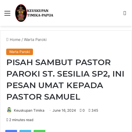
Menu
S
fo
Home
/
Warta Paroki
Warta Paroki
PISAH SAMBUT PASTOR
PAROKI ST. SESILIA SP2, INI
PESAN UMAT KEPADA
PASTOR SAMUEL
Keuskupan Timika
June 16, 2024
0
345
2 minutes read
Facebook
Twitter
WhatsApp