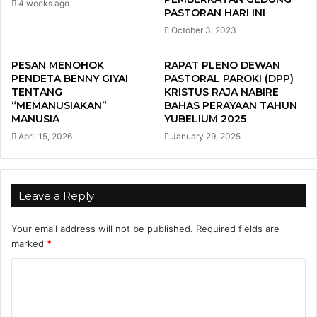
4 weeks ago
PASTORAN HARI INI
October 3, 2023
PESAN MENOHOK
RAPAT PLENO DEWAN
PENDETA BENNY GIYAI
PASTORAL PAROKI (DPP)
TENTANG
KRISTUS RAJA NABIRE
“MEMANUSIAKAN”
BAHAS PERAYAAN TAHUN
MANUSIA
YUBELIUM 2025
April 15, 2026
January 29, 2025
Leave a Reply
Your email address will not be published.
Required fields are
marked
*
C
o
m