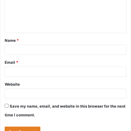
m
e
n
t
Name
*
*
Email
*
Website
Save my name, email, and website in this browser for the next
time I comment.