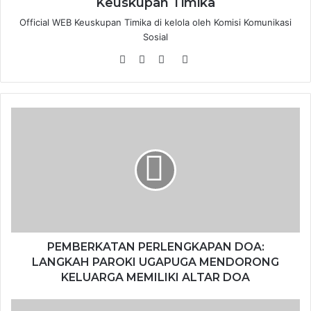
Keuskupan Timika
Official WEB Keuskupan Timika di kelola oleh Komisi Komunikasi
Sosial
W
F
Y
T
e
a
o
i
b
c
u
k
s
e
T
T
i
b
u
o
t
o
b
k
e
o
e
k
PEMBERKATAN PERLENGKAPAN DOA:
LANGKAH PAROKI UGAPUGA MENDORONG
KELUARGA MEMILIKI ALTAR DOA