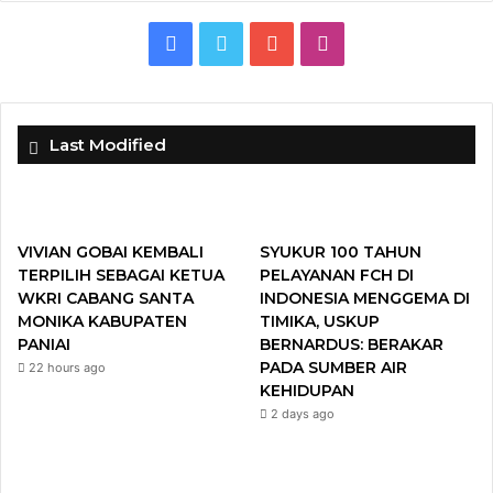
F
T
Y
I
a
w
o
n
c
i
u
s
Last Modified
e
t
T
t
b
t
u
a
VIVIAN GOBAI KEMBALI
SYUKUR 100 TAHUN
o
e
b
g
TERPILIH SEBAGAI KETUA
PELAYANAN FCH DI
WKRI CABANG SANTA
INDONESIA MENGGEMA DI
o
r
e
r
MONIKA KABUPATEN
TIMIKA, USKUP
PANIAI
BERNARDUS: BERAKAR
k
a
PADA SUMBER AIR
22 hours ago
KEHIDUPAN
m
2 days ago