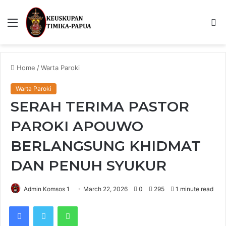
Menu
S
fo
Home
/
Warta Paroki
Warta Paroki
SERAH TERIMA PASTOR
PAROKI APOUWO
BERLANGSUNG KHIDMAT
DAN PENUH SYUKUR
Admin Komsos 1
March 22, 2026
0
295
1 minute read
Facebook
Twitter
WhatsApp