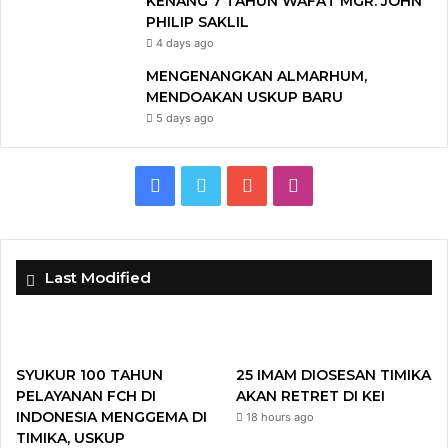
KENANG 7 TAHUN WAFAT MGR. JOHN
PHILIP SAKLIL
4 days ago
MENGENANGKAN ALMARHUM,
MENDOAKAN USKUP BARU
5 days ago
F
T
Y
I
a
w
o
n
c
i
u
s
Last Modified
e
t
T
t
b
t
u
a
SYUKUR 100 TAHUN
25 IMAM DIOSESAN TIMIKA
o
e
b
g
PELAYANAN FCH DI
AKAN RETRET DI KEI
INDONESIA MENGGEMA DI
18 hours ago
o
r
e
r
TIMIKA, USKUP