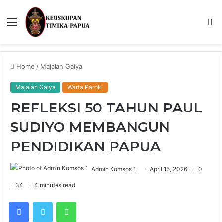
Menu
S
fo
Home
/
Majalah Gaiya
Majalah Gaiya
Warta Paroki
REFLEKSI 50 TAHUN PAUL
SUDIYO MEMBANGUN
PENDIDIKAN PAPUA
Admin Komsos 1
April 15, 2026
0
34
4 minutes read
Facebook
Twitter
WhatsApp