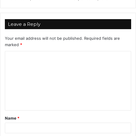
Leave a Reply
Your email address will not be published.
Required fields are
marked
*
C
o
m
m
e
n
t
Name
*
*