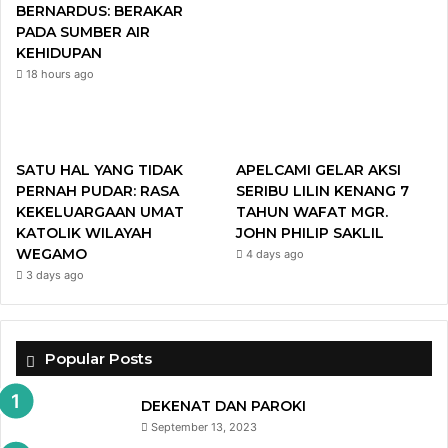
BERNARDUS: BERAKAR
k
a
PADA SUMBER AIR
KEHIDUPAN
m
18 hours ago
SATU HAL YANG TIDAK
APELCAMI GELAR AKSI
PERNAH PUDAR: RASA
SERIBU LILIN KENANG 7
KEKELUARGAAN UMAT
TAHUN WAFAT MGR.
KATOLIK WILAYAH
JOHN PHILIP SAKLIL
WEGAMO
4 days ago
3 days ago
Popular Posts
DEKENAT DAN PAROKI
September 13, 2023