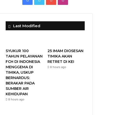
a
w
o
n
c
i
u
s
Last Modified
e
t
T
t
b
t
u
a
o
e
b
g
SYUKUR 100
25 IMAM DIOSESAN
TAHUN PELAYANAN
TIMIKA AKAN
o
r
e
r
FCH DI INDONESIA
RETRET DI KEI
MENGGEMA DI
8 hours ago
k
a
TIMIKA, USKUP
BERNARDUS:
m
BERAKAR PADA
SUMBER AIR
KEHIDUPAN
8 hours ago