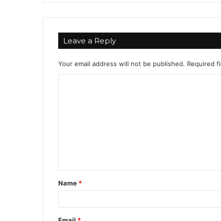
Leave a Reply
Your email address will not be published.
Required f
C
o
m
m
e
n
t
Name
*
*
Email
*