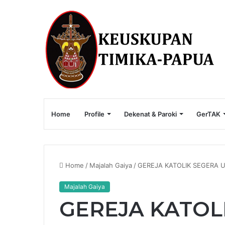
Home
Profile
Dekenat & Paroki
GerTAK
Home
/
Majalah Gaiya
/
GEREJA KATOLIK SEGERA 
Majalah Gaiya
GEREJA KATOL