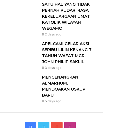
SATU HAL YANG TIDAK
PERNAH PUDAR: RASA
KEKELUARGAAN UMAT
KATOLIK WILAYAH
WEGAMO
2 days ago
APELCAMI GELAR AKSI
SERIBU LILIN KENANG 7
TAHUN WAFAT MGR.
JOHN PHILIP SAKLIL
3 days ago
MENGENANGKAN
ALMARHUM,
MENDOAKAN USKUP
BARU
5 days ago
F
T
Y
I