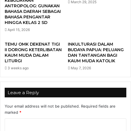
KEBUDAYAAN
March 29, 2025
ANTROPOLOG: GUNAKAN
BAHASA DAERAH SEBAGAI
BAHASA PENGANTAR
HINGGA KELAS 2 SD
April 15, 2026
TEMU OMK DEKENAT TIGI
INKULTURASI DALAM
II DORONG KETERLIBATAN
BUDAYA PAPUA: PELUANG
KAUM MUDA DALAM
DAN TANTANGAN BAGI
LITURGI
KAUM MUDA KATOLIK
3 weeks ago
May 7, 2026
Leave a Reply
Your email address will not be published.
Required fields are
marked
*
C