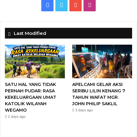
F
T
Y
I
a
w
o
n
c
i
u
s
Last Modified
e
t
T
t
b
t
u
a
o
e
b
g
o
r
e
r
SATU HAL YANG TIDAK
APELCAMI GELAR AKSI
k
a
PERNAH PUDAR: RASA
SERIBU LILIN KENANG 7
KEKELUARGAAN UMAT
TAHUN WAFAT MGR.
m
KATOLIK WILAYAH
JOHN PHILIP SAKLIL
WEGAMO
3 days ago
2 days ago