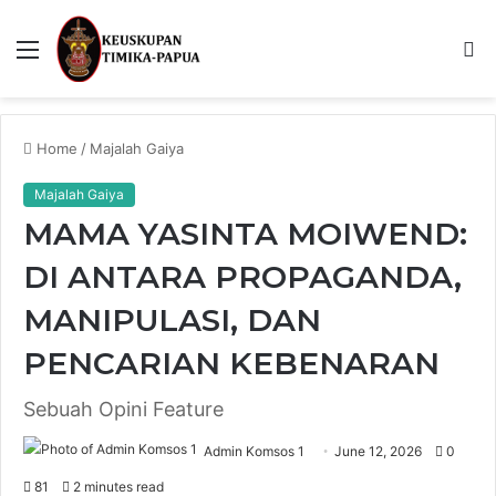
Menu
S
fo
Home
/
Majalah Gaiya
Majalah Gaiya
MAMA YASINTA MOIWEND:
DI ANTARA PROPAGANDA,
MANIPULASI, DAN
PENCARIAN KEBENARAN
Sebuah Opini Feature
Admin Komsos 1
June 12, 2026
0
81
2 minutes read