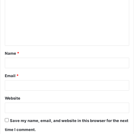
o
m
m
e
n
t
Name
*
*
Email
*
Website
Save my name, email, and website in this browser for the next
time I comment.