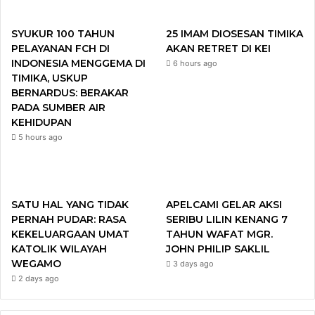
b
t
u
a
SYUKUR 100 TAHUN
25 IMAM DIOSESAN TIMIKA
o
e
b
g
PELAYANAN FCH DI
AKAN RETRET DI KEI
INDONESIA MENGGEMA DI
6 hours ago
o
r
e
r
TIMIKA, USKUP
BERNARDUS: BERAKAR
k
a
PADA SUMBER AIR
KEHIDUPAN
m
5 hours ago
SATU HAL YANG TIDAK
APELCAMI GELAR AKSI
PERNAH PUDAR: RASA
SERIBU LILIN KENANG 7
KEKELUARGAAN UMAT
TAHUN WAFAT MGR.
KATOLIK WILAYAH
JOHN PHILIP SAKLIL
WEGAMO
3 days ago
2 days ago