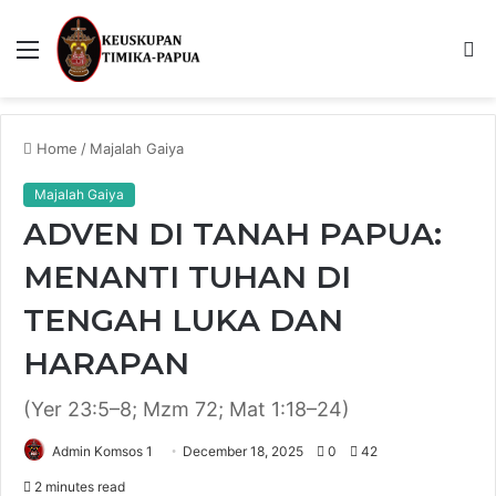
Menu
S
fo
Home
/
Majalah Gaiya
Majalah Gaiya
ADVEN DI TANAH PAPUA:
MENANTI TUHAN DI
TENGAH LUKA DAN
HARAPAN
(Yer 23:5–8; Mzm 72; Mat 1:18–24)
Admin Komsos 1
December 18, 2025
0
42
2 minutes read