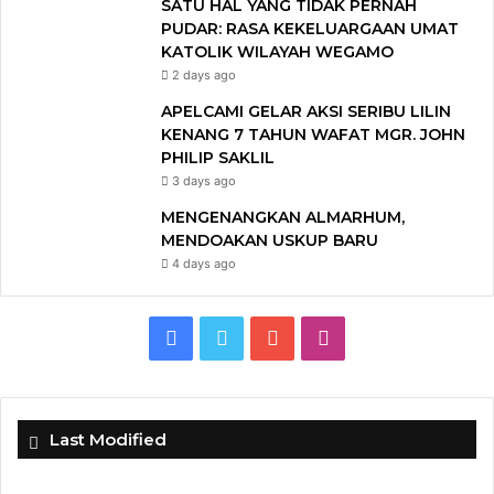
SATU HAL YANG TIDAK PERNAH
PUDAR: RASA KEKELUARGAAN UMAT
KATOLIK WILAYAH WEGAMO
2 days ago
APELCAMI GELAR AKSI SERIBU LILIN
KENANG 7 TAHUN WAFAT MGR. JOHN
PHILIP SAKLIL
3 days ago
MENGENANGKAN ALMARHUM,
MENDOAKAN USKUP BARU
4 days ago
F
T
Y
I
a
w
o
n
c
i
u
s
Last Modified
e
t
T
t