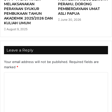
MELAKSANAKAN
PERAHU, DORONG
PERAYAAN SYUKUR
PEMBERDAYAAN UMAT
PEMBUKAAN TAHUN
ASLI PAPUA
AKADEMIK 2025/2026 DAN
June 30, 2026
KULIAH UMUM
August 9, 2025
Leave a Reply
Your email address will not be published.
Required fields are
marked
*
C
o
m
m
e