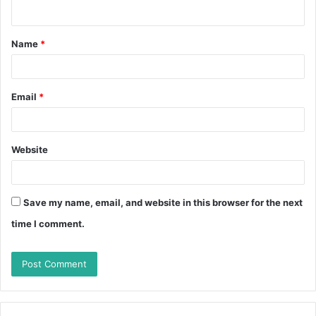
n
t
Name
*
*
Email
*
Website
Save my name, email, and website in this browser for the next
time I comment.