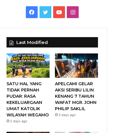
F
T
Y
I
a
w
o
n
c
i
u
s
Last Modified
e
t
T
t
b
t
u
a
o
e
b
g
o
r
e
r
SATU HAL YANG
APELCAMI GELAR
TIDAK PERNAH
AKSI SERIBU LILIN
k
a
PUDAR: RASA
KENANG 7 TAHUN
KEKELUARGAAN
WAFAT MGR. JOHN
m
UMAT KATOLIK
PHILIP SAKLIL
WILAYAH WEGAMO
3 days ago
2 days ago