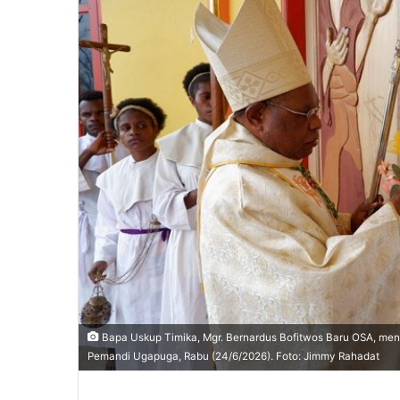
Bapa Uskup Timika, Mgr. Bernardus Bofitwos Baru OSA, men
Pemandi Ugapuga, Rabu (24/6/2026). Foto: Jimmy Rahadat