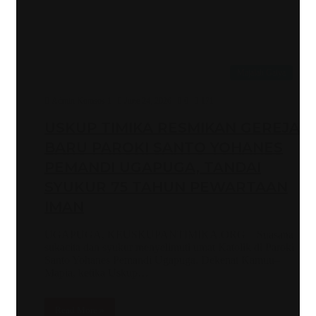
Majalah Gaiya
Admin Komsos 1
June 24, 2026
0
171
USKUP TIMIKA RESMIKAN GEREJA
BARU PAROKI SANTO YOHANES
PEMANDI UGAPUGA, TANDAI
SYUKUR 75 TAHUN PEWARTAAN
IMAN
UGAPUGA, KEUSKUPANTIMIKA.ORG – Suasana
sukacita dan syukur menyelimuti umat Katolik di Paroki
Santo Yohanes Pemandi Ugapuga, Dekenat Kamuu–
Mapia, ketika Uskup…
Read More »