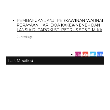
PEMBARUAN JANJI PERKAWINAN WARNAI
PERAYAAN HARI DOA KAKEK-NENEK DAN
LANSIA DI PAROKI ST. PETRUS SP3 TIMIKA
1 week ago
Instagram
YouTube
Twitter
Faceb
Last Modified