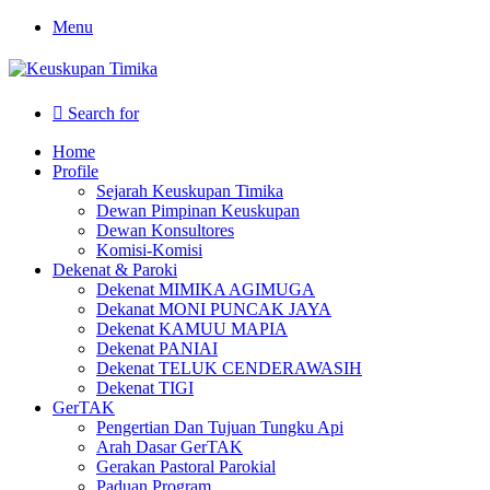
Menu
Search for
Home
Profile
Sejarah Keuskupan Timika
Dewan Pimpinan Keuskupan
Dewan Konsultores
Komisi-Komisi
Dekenat & Paroki
Dekenat MIMIKA AGIMUGA
Dekanat MONI PUNCAK JAYA
Dekenat KAMUU MAPIA
Dekenat PANIAI
Dekenat TELUK CENDERAWASIH
Dekenat TIGI
GerTAK
Pengertian Dan Tujuan Tungku Api
Arah Dasar GerTAK
Gerakan Pastoral Parokial
Paduan Program