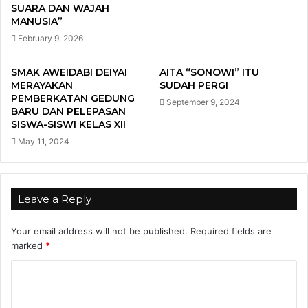
SUARA DAN WAJAH
MANUSIA”
February 9, 2026
SMAK AWEIDABI DEIYAI
AITA “SONOWI” ITU
MERAYAKAN
SUDAH PERGI
PEMBERKATAN GEDUNG
September 9, 2024
BARU DAN PELEPASAN
SISWA-SISWI KELAS XII
May 11, 2024
Leave a Reply
Your email address will not be published.
Required fields are
marked
*
C
o