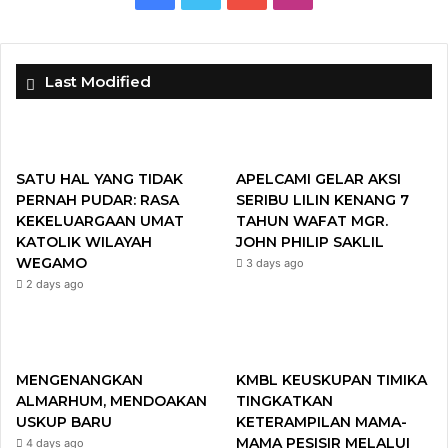
a
w
o
n
c
i
u
s
Last Modified
e
t
T
t
b
t
u
a
SATU HAL YANG TIDAK
APELCAMI GELAR AKSI
o
e
b
g
PERNAH PUDAR: RASA
SERIBU LILIN KENANG 7
KEKELUARGAAN UMAT
TAHUN WAFAT MGR.
o
r
e
r
KATOLIK WILAYAH
JOHN PHILIP SAKLIL
WEGAMO
3 days ago
k
a
2 days ago
m
MENGENANGKAN
KMBL KEUSKUPAN TIMIKA
ALMARHUM, MENDOAKAN
TINGKATKAN
USKUP BARU
KETERAMPILAN MAMA-
MAMA PESISIR MELALUI
4 days ago