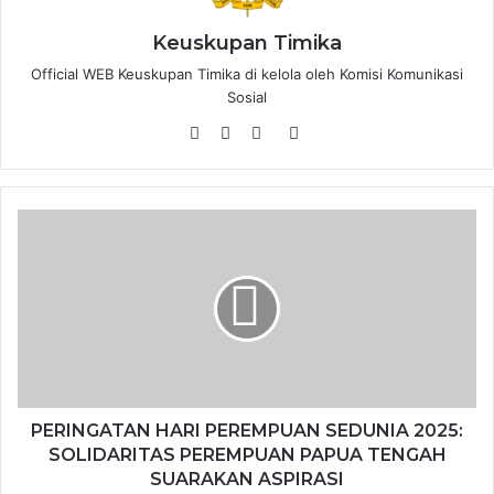
Keuskupan Timika
Official WEB Keuskupan Timika di kelola oleh Komisi Komunikasi
Sosial
W
F
Y
T
e
a
o
i
b
c
u
k
s
e
T
T
i
b
u
o
t
o
b
k
e
o
e
k
PERINGATAN HARI PEREMPUAN SEDUNIA 2025:
SOLIDARITAS PEREMPUAN PAPUA TENGAH
SUARAKAN ASPIRASI