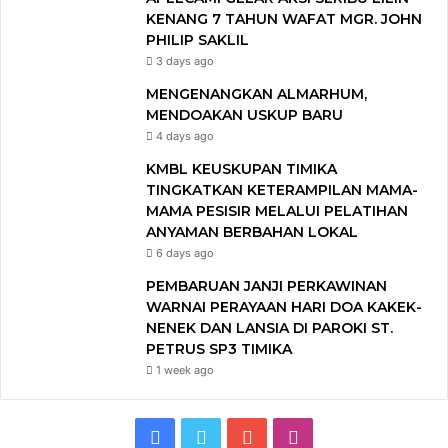
KENANG 7 TAHUN WAFAT MGR. JOHN
PHILIP SAKLIL
3 days ago
MENGENANGKAN ALMARHUM,
MENDOAKAN USKUP BARU
4 days ago
KMBL KEUSKUPAN TIMIKA
TINGKATKAN KETERAMPILAN MAMA-
MAMA PESISIR MELALUI PELATIHAN
ANYAMAN BERBAHAN LOKAL
6 days ago
PEMBARUAN JANJI PERKAWINAN
WARNAI PERAYAAN HARI DOA KAKEK-
NENEK DAN LANSIA DI PAROKI ST.
PETRUS SP3 TIMIKA
1 week ago
F
T
Y
I