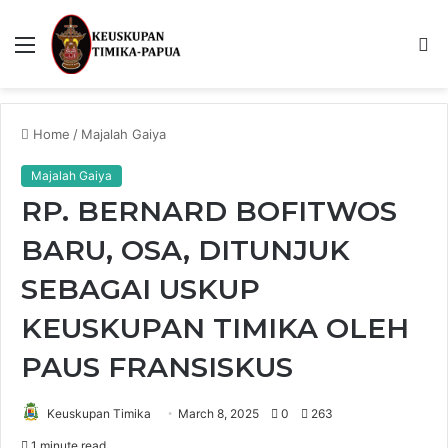
Menu
S
fo
Home
/
Majalah Gaiya
Majalah Gaiya
RP. BERNARD BOFITWOS
BARU, OSA, DITUNJUK
SEBAGAI USKUP
KEUSKUPAN TIMIKA OLEH
PAUS FRANSISKUS
Keuskupan Timika
March 8, 2025
0
263
1 minute read