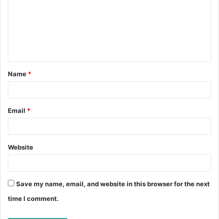
m
m
e
n
t
Name
*
*
Email
*
Website
Save my name, email, and website in this browser for the next
time I comment.