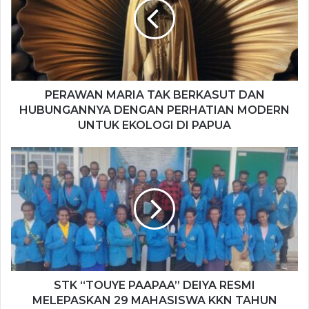
t
o
b
e
o
e
k
PERAWAN MARIA TAK BERKASUT DAN
HUBUNGANNYA DENGAN PERHATIAN MODERN
UNTUK EKOLOGI DI PAPUA
STK “TOUYE PAAPAA” DEIYA RESMI
MELEPASKAN 29 MAHASISWA KKN TAHUN