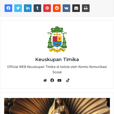
Keuskupan Timika
Official WEB Keuskupan Timika di kelola oleh Komisi Komunikasi
Sosial
T
i
W
F
Y
k
e
a
o
T
b
c
u
o
s
e
T
k
i
b
u