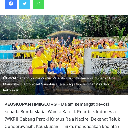
WKRI Cabang Paroki Kristus Raja Nabire Foto Bersama di depan Goa
Maria Stasi Santo Yosef Samabusa Usai Kegiatan Seminar Mini dan
Rekoleksi.
KEUSKUPANTIMIKA.ORG
– Dalam semangat devosi
kepada Bunda Maria, Wanita Katolik Republik Indonesia
(WKRI) Cabang Paroki Kristus Raja Nabire, Dekenat Teluk
Cenderawasih, Keuskupan Timika, mengadakan kegiatan