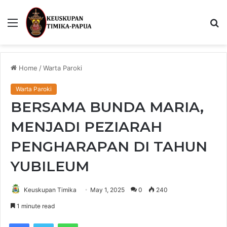
Menu
S
fo
Home
/
Warta Paroki
Warta Paroki
BERSAMA BUNDA MARIA,
MENJADI PEZIARAH
PENGHARAPAN DI TAHUN
YUBILEUM
Keuskupan Timika
May 1, 2025
0
240
1 minute read
Facebook
Twitter
WhatsApp