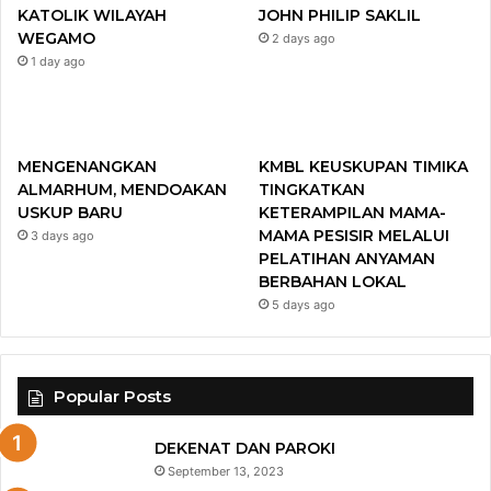
o
r
e
r
KATOLIK WILAYAH
JOHN PHILIP SAKLIL
WEGAMO
2 days ago
k
a
1 day ago
m
MENGENANGKAN
KMBL KEUSKUPAN TIMIKA
ALMARHUM, MENDOAKAN
TINGKATKAN
USKUP BARU
KETERAMPILAN MAMA-
MAMA PESISIR MELALUI
3 days ago
PELATIHAN ANYAMAN
BERBAHAN LOKAL
5 days ago
Popular Posts
DEKENAT DAN PAROKI
September 13, 2023