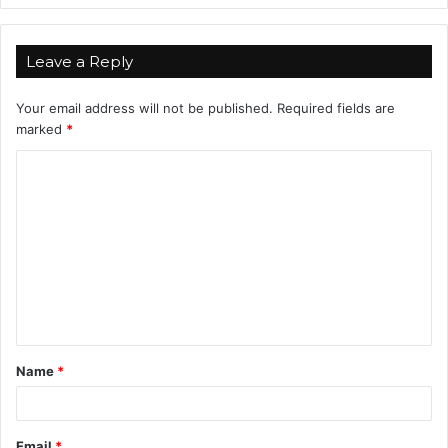
Leave a Reply
Your email address will not be published.
Required fields are
marked
*
C
o
m
m
e
n
t
Name
*
*
Email
*