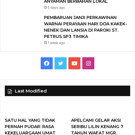
ANYAMAN BERBAHAN LOKAL
5 days ago
PEMBARUAN JANJI PERKAWINAN
WARNAI PERAYAAN HARI DOA KAKEK-
NENEK DAN LANSIA DI PAROKI ST.
PETRUS SP3 TIMIKA
1 week ago
F
T
Y
I
a
w
o
n
c
i
u
s
Last Modified
e
t
T
t
b
t
u
a
SATU HAL YANG TIDAK
APELCAMI GELAR AKSI
o
e
b
g
PERNAH PUDAR: RASA
SERIBU LILIN KENANG 7
KEKELUARGAAN UMAT
TAHUN WAFAT MGR.