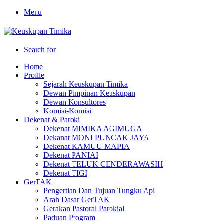
Menu
Search for
Home
Profile
Sejarah Keuskupan Timika
Dewan Pimpinan Keuskupan
Dewan Konsultores
Komisi-Komisi
Dekenat & Paroki
Dekenat MIMIKA AGIMUGA
Dekanat MONI PUNCAK JAYA
Dekenat KAMUU MAPIA
Dekenat PANIAI
Dekenat TELUK CENDERAWASIH
Dekenat TIGI
GerTAK
Pengertian Dan Tujuan Tungku Api
Arah Dasar GerTAK
Gerakan Pastoral Parokial
Paduan Program