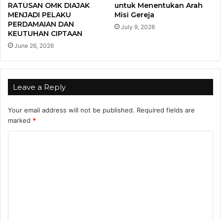
RATUSAN OMK DIAJAK
untuk Menentukan Arah
MENJADI PELAKU
Misi Gereja
PERDAMAIAN DAN
July 9, 2026
KEUTUHAN CIPTAAN
June 26, 2026
Leave a Reply
Your email address will not be published.
Required fields are
marked
*
C
o
m
m
e
n