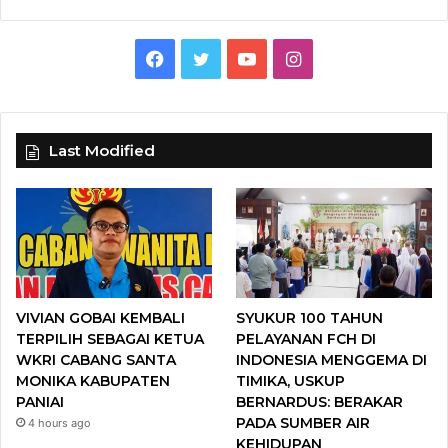
F
T
Y
I
a
w
o
n
c
i
u
s
Last Modified
e
t
T
t
b
t
u
a
o
e
b
g
o
r
e
r
VIVIAN GOBAI KEMBALI
SYUKUR 100 TAHUN
k
a
TERPILIH SEBAGAI KETUA
PELAYANAN FCH DI
WKRI CABANG SANTA
INDONESIA MENGGEMA DI
m
MONIKA KABUPATEN
TIMIKA, USKUP
PANIAI
BERNARDUS: BERAKAR
PADA SUMBER AIR
4 hours ago
KEHIDUPAN