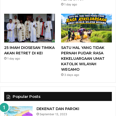
1 day ago
25 IMAM DIOSESAN TIMIKA
SATU HAL YANG TIDAK
AKAN RETRET DI KEI
PERNAH PUDAR: RASA
KEKELUARGAAN UMAT
1 day ago
KATOLIK WILAYAH
WEGAMO
3 days ago
Popular Posts
DEKENAT DAN PAROKI
September 13, 2023