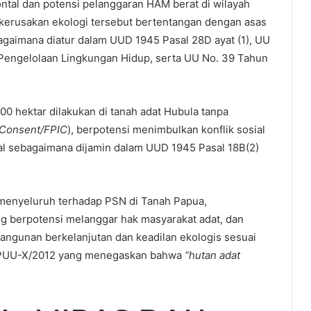
ontal dan potensi pelanggaran HAM berat di wilayah
n kerusakan ekologi tersebut bertentangan dengan asas
ebagaimana diatur dalam UUD 1945 Pasal 28D ayat (1), UU
Pengelolaan Lingkungan Hidup, serta UU No. 39 Tahun
00 hektar dilakukan di tanah adat Hubula tanpa
d Consent/FPIC
), berpotensi menimbulkan konflik sosial
al sebagaimana dijamin dalam UUD 1945 Pasal 18B(2)
menyeluruh terhadap PSN di Tanah Papua,
g berpotensi melanggar hak masyarakat adat, dan
angunan berkelanjutan dan keadilan ekologis sesuai
5/PUU-X/2012 yang menegaskan bahwa
“hutan adat