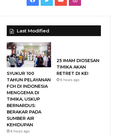
a
w
o
n
c
i
u
s
Last Modified
e
t
T
t
b
t
u
a
o
e
b
g
25 IMAM DIOSESAN
TIMIKA AKAN
o
r
e
r
SYUKUR 100
RETRET DI KEI
TAHUN PELAYANAN
6 hours ago
k
a
FCH DI INDONESIA
MENGGEMA DI
m
TIMIKA, USKUP
BERNARDUS:
BERAKAR PADA
SUMBER AIR
KEHIDUPAN
6 hours ago