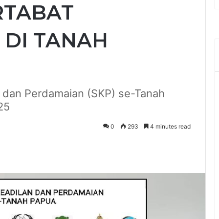
RTABAT
 DI TANAH
an dan Perdamaian (SKP) se-Tanah
25
0
293
4 minutes read