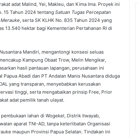
kat adat Malind, Yei, Makleu, dan Kima Ima. Proyek ini
o. 15 Tahun 2024 tentang
Satuan Tugas Percepatan
n Merauke
, serta SK KLHK No. 835 Tahun 2024 yang
s 13.540 hektar bagi Kementerian Pertahanan RI di
 Nusantara Mandiri, mengantongi konsesi seluas
, mencakup Kampung Obaat Trow, Melin Mengikar,
asarkan hasil pantauan lapangan, perusahaan ini
bal Papua Abadi dan PT Andalan Manis Nusantara diduga
DAL yang transparan, menyebabkan kerusakan
rvasi tinggi, serta mengabaikan prinsip Free, Prior
at adat pemilik tanah ulayat.
pembukaan lahan di Wogekel, Distrik Ilwayab,
walan aparat TNI-AD, tanpa keterlibatan Organisasi
auke maupun Provinsi Papua Selatan. Tindakan ini