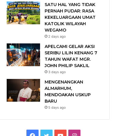
SATU HAL YANG TIDAK
PERNAH PUDAR: RASA
KEKELUARGAAN UMAT
KATOLIK WILAYAH
WEGAMO
2 days ago
APELCAMI GELAR AKSI
SERIBU LILIN KENANG 7
TAHUN WAFAT MGR.
JOHN PHILIP SAKLIL
3 days ago
MENGENANGKAN
ALMARHUM,
MENDOAKAN USKUP
BARU
5 days ago
F
T
Y
I