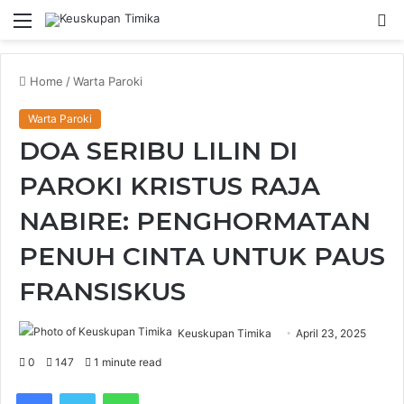
Menu
S
fo
Home
/
Warta Paroki
Warta Paroki
DOA SERIBU LILIN DI
PAROKI KRISTUS RAJA
NABIRE: PENGHORMATAN
PENUH CINTA UNTUK PAUS
FRANSISKUS
Keuskupan Timika
April 23, 2025
0
147
1 minute read
Facebook
Twitter
WhatsApp