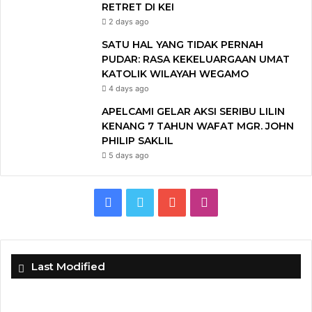
RETRET DI KEI
2 days ago
SATU HAL YANG TIDAK PERNAH
PUDAR: RASA KEKELUARGAAN UMAT
KATOLIK WILAYAH WEGAMO
4 days ago
APELCAMI GELAR AKSI SERIBU LILIN
KENANG 7 TAHUN WAFAT MGR. JOHN
PHILIP SAKLIL
5 days ago
F
T
Y
I
a
w
o
n
c
i
u
s
Last Modified
e
t
T
t