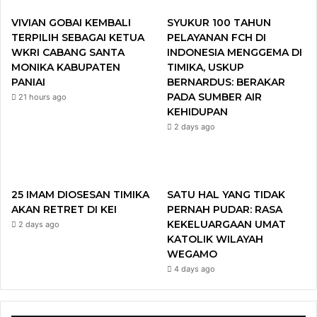
b
t
u
a
VIVIAN GOBAI KEMBALI
SYUKUR 100 TAHUN
o
e
b
g
TERPILIH SEBAGAI KETUA
PELAYANAN FCH DI
WKRI CABANG SANTA
INDONESIA MENGGEMA DI
o
r
e
r
MONIKA KABUPATEN
TIMIKA, USKUP
PANIAI
BERNARDUS: BERAKAR
k
a
PADA SUMBER AIR
21 hours ago
KEHIDUPAN
m
2 days ago
25 IMAM DIOSESAN TIMIKA
SATU HAL YANG TIDAK
AKAN RETRET DI KEI
PERNAH PUDAR: RASA
KEKELUARGAAN UMAT
2 days ago
KATOLIK WILAYAH
WEGAMO
4 days ago