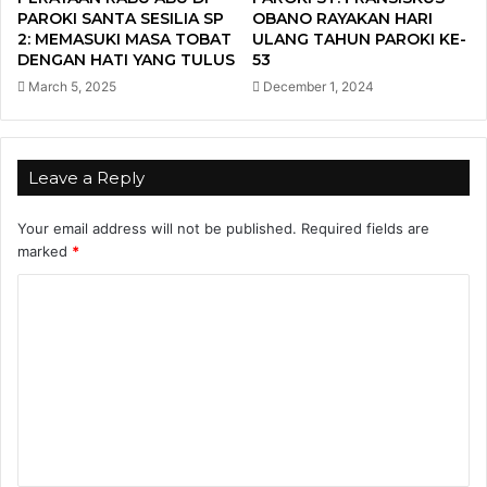
PAROKI SANTA SESILIA SP
OBANO RAYAKAN HARI
2: MEMASUKI MASA TOBAT
ULANG TAHUN PAROKI KE-
DENGAN HATI YANG TULUS
53
March 5, 2025
December 1, 2024
Leave a Reply
Your email address will not be published.
Required fields are
marked
*
C
o
m
m
e
n
t