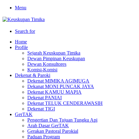
Menu
Search for
Home
Profile
Sejarah Keuskupan Timika
Dewan Pimpinan Keuskupan
Dewan Konsultores
Komisi-Komisi
Dekenat & Paroki
Dekenat MIMIKA AGIMUGA
Dekanat MONI PUNCAK JAYA
Dekenat KAMUU MAPIA
Dekenat PANIAI
Dekenat TELUK CENDERAWASIH
Dekenat TIGI
GerTAK
Pengertian Dan Tujuan Tungku Api
Arah Dasar GerTAK
Gerakan Pastoral Parokial
Paduan Program