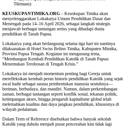
Tilemans)
KEUSKUPANTIMIKA.ORG
– Keuskupan Timika akan
menyelenggarakan Lokakarya Umum Pendidikan Dasar dan
Menengah pada 14–16 April 2026, sebagai langkah strategis
menjawab berbagai tantangan serius yang dihadapi dunia
pendidikan di Tanah Papua.
Lokakarya yang akan berlangsung selama tiga hari ini nantinya
dilaksanakan di Hotel Swiss Belinn Timika, Kabupaten Mimika,
Provinsi Papua Tengah. Kegiatan ini mengusung tema,
“Membangun Kembali Pendidikan Katolik di Tanah Papua:
Menemukan Terobosan di Tengah Krisis.”
Lokakarya ini menjadi momentum penting bagi Gereja untuk
merefleksikan kembali peran historis pendidikan Katolik yang sejak
awal hadir sebagai sarana pembentukan manusia seutuhnya—
beriman, berbudaya, dan mandiri. Namun, dalam perkembangan
zaman, berbagai tantangan seperti konflik sosial, tekanan politik,
ketimpangan akses, hingga pengaruh kapitalisme global telah
melemahkan kualitas dan daya jangkau pendidikan, khususnya di
wilayah pedalaman.
Dalam Term of Reference disebutkan bahwa banyak sekolah
Katolik yang dahulu menjadi pusat pencerahan kini tidak lagi