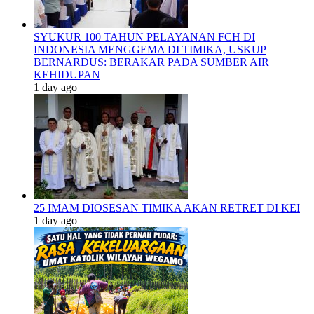
SYUKUR 100 TAHUN PELAYANAN FCH DI
INDONESIA MENGGEMA DI TIMIKA, USKUP
BERNARDUS: BERAKAR PADA SUMBER AIR
KEHIDUPAN
1 day ago
25 IMAM DIOSESAN TIMIKA AKAN RETRET DI KEI
1 day ago