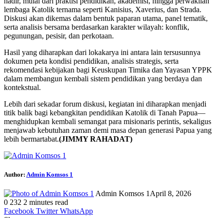
hadir, mulai dari praktisi pendidikan, akademisi, hingga perwakilan
lembaga Katolik ternama seperti Kanisius, Xaverius, dan Strada.
Diskusi akan dikemas dalam bentuk paparan utama, panel tematik,
serta analisis bersama berdasarkan karakter wilayah: konflik,
pegunungan, pesisir, dan perkotaan.
Hasil yang diharapkan dari lokakarya ini antara lain tersusunnya
dokumen peta kondisi pendidikan, analisis strategis, serta
rekomendasi kebijakan bagi Keuskupan Timika dan Yayasan YPPK
dalam membangun kembali sistem pendidikan yang berdaya dan
kontekstual.
Lebih dari sekadar forum diskusi, kegiatan ini diharapkan menjadi
titik balik bagi kebangkitan pendidikan Katolik di Tanah Papua—
menghidupkan kembali semangat para misionaris perintis, sekaligus
menjawab kebutuhan zaman demi masa depan generasi Papua yang
lebih bermartabat.
(JIMMY RAHADAT)
Author:
Admin Komsos 1
Admin Komsos 1
April 8, 2026
0
232
2 minutes read
Facebook
Twitter
WhatsApp